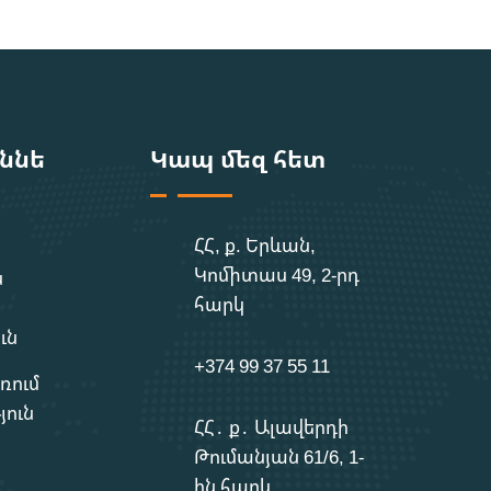
ւննե
Կապ մեզ հետ
ՀՀ, ք. Երևան,
Կոմիտաս 49, 2-րդ
ն
հարկ
ւն
+374 99 37 55 11
ռում
յուն
ՀՀ․ ք․ Ալավերդի
Թումանյան 61/6, 1-
ին հարկ