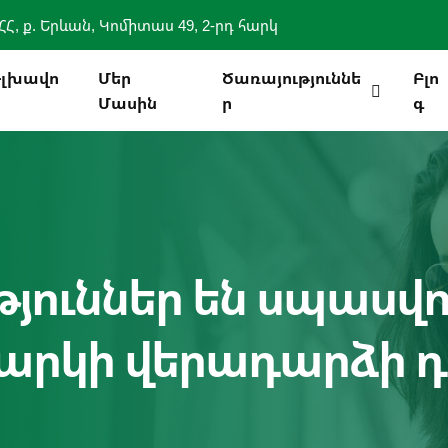
ՀՀ, ք. Երևան, Կոմիտաս 49, 2-րդ հարկ
Գլխավո
Մեր
Ծառայություննե
Բլո
Մասին
Ր
Գ
յուններ են սպասվո
արկի վերադարձի դ