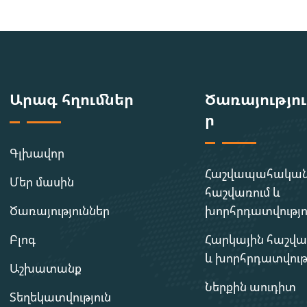
Արագ հղումներ
Ծառայությո
ր
Գլխավոր
Հաշվապահակա
Մեր մասին
հաշվառում և
Ծառայություններ
խորհրդատվությո
Բլոգ
Հարկային հաշվա
և խորհրդատվութ
Աշխատանք
Ներքին աուդիտ
Տեղեկատվություն