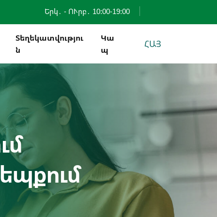
Երկ․ - ՈՒրբ․ 10:00-19:00
Տեղեկատվությու
Կա
ՀԱՅ
Ն
Պ
ւմ
եպքում