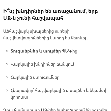
Ի՞նչ խնդիրներ են առաջանում, երբ
ԱՁ-ն չունի հաշվապահ
Անհաշվարկ սխալներից ու թերի
հաշվետվություններից կարող են հետևել․
Տուգանքներ և տույժեր
ՊԵԿ-ից
Վարկային խնդիրներ բանկում
Հարկային ստուգումներ
Հնարավոր՝ հաշվարկային սխալներ և եկամտի
կորուստ
Դրա համար շատ ԱՁ-ներ նախընտրում են օգտվել